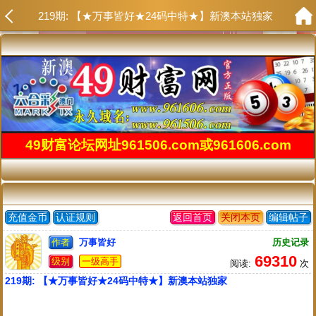
219期: 【★万事皆好★24码中特★】新澳本站独家
49财富论坛网址961506.com或961606.com
充值金币
认证规则
返回首页
关闭本页
编辑帖子
作者
万事皆好
历史记录
69310
级别
一级高手
阅读:
次
219期: 【★万事皆好★24码中特★】新澳本站独家