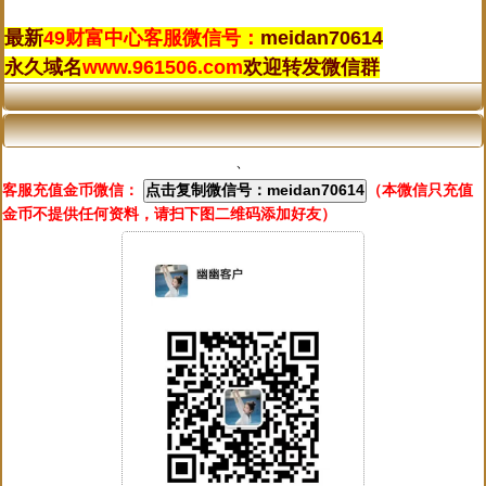
最新
49财富中心客服微信号：
meidan70614
永久域名
www.961506.com
欢迎转发微信群
、
客服充值金币微信：
点击复制微信号：meidan70614
（本微信只充值
金币不提供任何资料，请扫下图二维码添加好友）