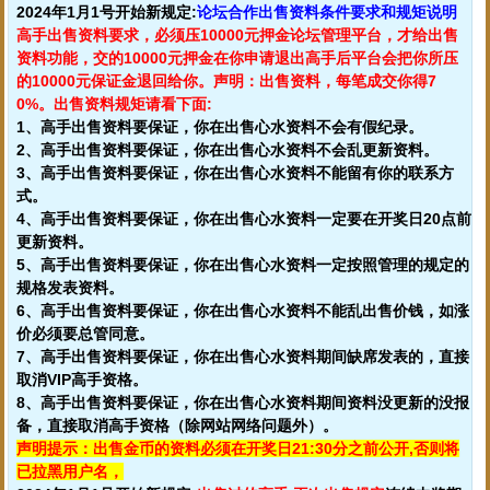
2024年1月1号开始新规定:
论坛合作出售资料条件要求和规矩说明
高手出售资料要求，必须压10000元押金论坛管理平台，才给出售
资料功能，交的10000元押金在你申请退出高手后平台会把你所压
的10000元保证金退回给你。声明：出售资料，每笔成交你得7
0%。出售资料规矩请看下面:
1、高手出售资料要保证，你在出售心水资料不会有假纪录。
2、高手出售资料要保证，你在出售心水资料不会乱更新资料。
3、高手出售资料要保证，你在出售心水资料不能留有你的联系方
式。
4、高手出售资料要保证，你在出售心水资料一定要在开奖日20点前
更新资料。
5、高手出售资料要保证，你在出售心水资料一定按照管理的规定的
规格发表资料。
6、高手出售资料要保证，你在出售心水资料不能乱出售价钱，如涨
价必须要总管同意。
7、高手出售资料要保证，你在出售心水资料期间缺席发表的，直接
取消VIP高手资格。
8、高手出售资料要保证，你在出售心水资料期间资料没更新的没报
备，直接取消高手资格（除网站网络问题外）。
声明提示：出售金币的资料必须在开奖日21:30分之前公开,否则将
已拉黑用户名，