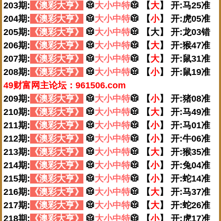
203期:
《澳彩大亨》
🥼
大小中特
🥼 【
大
】 开:马25准
204期:
《澳彩大亨》
🥼
大小中特
🥼 【
小
】 开:虎05准
205期:
《澳彩大亨》
🥼
大小中特
🥼 【大】 开:龙03错
206期:
《澳彩大亨》
🥼
大小中特
🥼 【
大
】 开:猴47准
207期:
《澳彩大亨》
🥼
大小中特
🥼 【
大
】 开:鼠31准
208期:
《澳彩大亨》
🥼
大小中特
🥼 【
小
】 开:鼠19准
49财富网主论坛：961506.com
209期:
《澳彩大亨》
🥼
大小中特
🥼 【
小
】 开:猪08准
210期:
《澳彩大亨》
🥼
大小中特
🥼 【
大
】 开:马49准
211期:
《澳彩大亨》
🥼
大小中特
🥼 【
小
】 开:马01准
212期:
《澳彩大亨》
🥼
大小中特
🥼 【
小
】 开:牛06准
213期:
《澳彩大亨》
🥼
大小中特
🥼 【
大
】 开:猴35准
214期:
《澳彩大亨》
🥼
大小中特
🥼 【
小
】 开:兔04准
215期:
《澳彩大亨》
🥼
大小中特
🥼 【
小
】 开:蛇14准
216期:
《澳彩大亨》
🥼
大小中特
🥼 【
大
】 开:马37准
217期:
《澳彩大亨》
🥼
大小中特
🥼 【
大
】 开:蛇26准
218期:
《澳彩大亨》
🥼
大小中特
🥼 【
小
】 开:虎17准