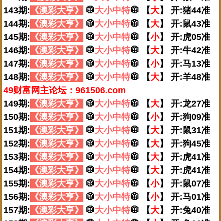
143期:
《澳彩大亨》
🥼
大小中特
🥼 【
大
】 开:猪44准
144期:
《澳彩大亨》
🥼
大小中特
🥼 【
大
】 开:鼠43准
145期:
《澳彩大亨》
🥼
大小中特
🥼 【
小
】 开:虎05准
146期:
《澳彩大亨》
🥼
大小中特
🥼 【
大
】 开:牛42准
147期:
《澳彩大亨》
🥼
大小中特
🥼 【
小
】 开:马13准
148期:
《澳彩大亨》
🥼
大小中特
🥼 【
大
】 开:羊48准
49财富网主论坛：961506.com
149期:
《澳彩大亨》
🥼
大小中特
🥼 【
大
】 开:龙27准
150期:
《澳彩大亨》
🥼
大小中特
🥼 【
小
】 开:狗09准
151期:
《澳彩大亨》
🥼
大小中特
🥼 【
大
】 开:鼠31准
152期:
《澳彩大亨》
🥼
大小中特
🥼 【
大
】 开:狗45准
153期:
《澳彩大亨》
🥼
大小中特
🥼 【
大
】 开:虎41准
154期:
《澳彩大亨》
🥼
大小中特
🥼 【
大
】 开:虎41准
155期:
《澳彩大亨》
🥼
大小中特
🥼 【
小
】 开:鼠07准
156期:
《澳彩大亨》
🥼
大小中特
🥼 【
小
】 开:马01准
157期:
《澳彩大亨》
🥼
大小中特
🥼 【
大
】 开:兔40准