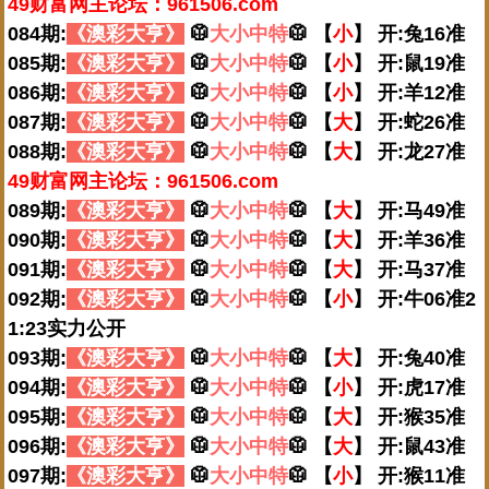
49财富网主论坛：961506.com
084期:
《澳彩大亨》
🥼
大小中特
🥼 【
小
】 开:兔16准
085期:
《澳彩大亨》
🥼
大小中特
🥼 【
小
】 开:鼠19准
086期:
《澳彩大亨》
🥼
大小中特
🥼 【
小
】 开:羊12准
087期:
《澳彩大亨》
🥼
大小中特
🥼 【
大
】 开:蛇26准
088期:
《澳彩大亨》
🥼
大小中特
🥼 【
大
】 开:龙27准
49财富网主论坛：961506.com
089期:
《澳彩大亨》
🥼
大小中特
🥼 【
大
】 开:马49准
090期:
《澳彩大亨》
🥼
大小中特
🥼 【
大
】 开:羊36准
091期:
《澳彩大亨》
🥼
大小中特
🥼 【
大
】 开:马37准
092期:
《澳彩大亨》
🥼
大小中特
🥼 【
小
】 开:牛06准2
1:23实力公开
093期:
《澳彩大亨》
🥼
大小中特
🥼 【
大
】 开:兔40准
094期:
《澳彩大亨》
🥼
大小中特
🥼 【
小
】 开:虎17准
095期:
《澳彩大亨》
🥼
大小中特
🥼 【
大
】 开:猴35准
096期:
《澳彩大亨》
🥼
大小中特
🥼 【
大
】 开:鼠43准
097期:
《澳彩大亨》
🥼
大小中特
🥼 【
小
】 开:猴11准