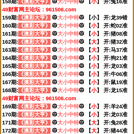
158期:
《澳彩大亨》
🥼
大小中特
🥼 【
小
】 开:兔16准
49财富网主论坛：961506.com
159期:
《澳彩大亨》
🥼
大小中特
🥼 【小】 开:龙39错
160期:
《澳彩大亨》
🥼
大小中特
🥼 【
小
】 开:蛇02准
161期:
《澳彩大亨》
🥼
大小中特
🥼 【
小
】 开:猪08准
162期:
《澳彩大亨》
🥼
大小中特
🥼 【
大
】 开:猪32准
163期:
《澳彩大亨》
🥼
大小中特
🥼 【
大
】 开:马37准
164期:
《澳彩大亨》
🥼
大小中特
🥼 【
小
】 开:狗21准
165期:
《澳彩大亨》
🥼
大小中特
🥼 【
小
】 开:龙03准
166期:
《澳彩大亨》
🥼
大小中特
🥼 【
小
】 开:牛06准
167期:
《澳彩大亨》
🥼
大小中特
🥼 【
小
】 开:鼠19准
168期:
《澳彩大亨》
🥼
大小中特
🥼 【
小
】 开:龙15准
49财富网主论坛：961506.com
169期:
《澳彩大亨》
🥼
大小中特
🥼 【
小
】 开:羊24准
170期:
《澳彩大亨》
🥼
大小中特
🥼 【
小
】 开:龙03准
171期:
《澳彩大亨》
🥼
大小中特
🥼 【
大
】 开:兔28准
172期:
《澳彩大亨》
🥼
大小中特
🥼 【
大
】 开:猪44准