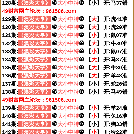
128期:
《澳彩大亨》
🥼
大小中特
🥼 【小】 开:马37错
49财富网主论坛：961506.com
129期:
《澳彩大亨》
🥼
大小中特
🥼 【
大
】 开:虎41准
130期:
《澳彩大亨》
🥼
大小中特
🥼 【
大
】 开:虎29准
131期:
《澳彩大亨》
🥼
大小中特
🥼 【
小
】 开:鼠07准
132期:
《澳彩大亨》
🥼
大小中特
🥼 【
大
】 开:牛30准
133期:
《澳彩大亨》
🥼
大小中特
🥼 【
小
】 开:鼠07准
134期:
《澳彩大亨》
🥼
大小中特
🥼 【
大
】 开:马37准
135期:
《澳彩大亨》
🥼
大小中特
🥼 【
大
】 开:牛30准
136期:
《澳彩大亨》
🥼
大小中特
🥼 【
大
】 开:羊48准
137期:
《澳彩大亨》
🥼
大小中特
🥼 【小】 开:蛇26错
138期:
《澳彩大亨》
🥼
大小中特
🥼 【小】 开:马49错
49财富网主论坛：961506.com
139期:
《澳彩大亨》
🥼
大小中特
🥼 【
小
】 开:羊24准
140期:
《澳彩大亨》
🥼
大小中特
🥼 【
小
】 开:兔16准
141期:
《澳彩大亨》
🥼
大小中特
🥼 【小】 开:狗33错
142期:
《澳彩大亨》
🥼
大小中特
🥼 【
小
】 开:猴23准