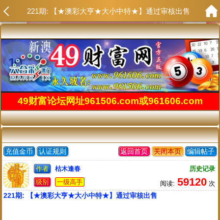
221期: 【★澳彩大亨★大小中特★】通过审核出售
49财富论坛网址961506.com或961606.com
充值金币
认证规则
返回首页
关闭本页
编辑帖子
作者
枯木逢春
历史记录
59120
级别
一级高手
阅读:
次
221期: 【★澳彩大亨★大小中特★】通过审核出售