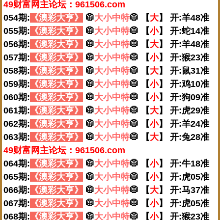
49财富网主论坛：961506.com
054期:
《澳彩大亨》
🥼
大小中特
🥼 【
大
】 开:羊48准
055期:
《澳彩大亨》
🥼
大小中特
🥼 【
小
】 开:蛇14准
056期:
《澳彩大亨》
🥼
大小中特
🥼 【
大
】 开:羊48准
057期:
《澳彩大亨》
🥼
大小中特
🥼 【
小
】 开:猴23准
058期:
《澳彩大亨》
🥼
大小中特
🥼 【
大
】 开:鼠31准
059期:
《澳彩大亨》
🥼
大小中特
🥼 【
小
】 开:鸡10准
060期:
《澳彩大亨》
🥼
大小中特
🥼 【
小
】 开:狗09准
061期:
《澳彩大亨》
🥼
大小中特
🥼 【
大
】 开:虎29准
062期:
《澳彩大亨》
🥼
大小中特
🥼 【
小
】 开:羊24准
063期:
《澳彩大亨》
🥼
大小中特
🥼 【
大
】 开:兔28准
49财富网主论坛：961506.com
064期:
《澳彩大亨》
🥼
大小中特
🥼 【
小
】 开:牛18准
065期:
《澳彩大亨》
🥼
大小中特
🥼 【
小
】 开:虎05准
066期:
《澳彩大亨》
🥼
大小中特
🥼 【
大
】 开:马37准
067期:
《澳彩大亨》
🥼
大小中特
🥼 【
小
】 开:虎05准
068期:
《澳彩大亨》
🥼
大小中特
🥼 【
小
】 开:猴23准