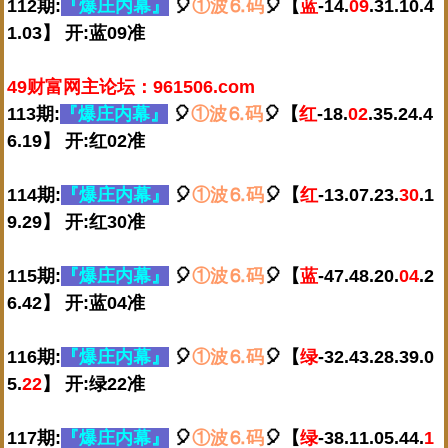
112期:
『爆庄内幕』
🎈
①波⒍码
🎈【
蓝
-14.
09
.31.10.4
1.03】 开:蓝09准
49财富网主论坛：961506.com
113期:
『爆庄内幕』
🎈
①波⒍码
🎈【
红
-18.
02
.35.24.4
6.19】 开:红02准
114期:
『爆庄内幕』
🎈
①波⒍码
🎈【
红
-13.07.23.
30
.1
9.29】 开:红30准
115期:
『爆庄内幕』
🎈
①波⒍码
🎈【
蓝
-47.48.20.
04
.2
6.42】 开:蓝04准
116期:
『爆庄内幕』
🎈
①波⒍码
🎈【
绿
-32.43.28.39.0
5.
22
】 开:绿22准
117期:
『爆庄内幕』
🎈
①波⒍码
🎈【
绿
-38.11.05.44.
1