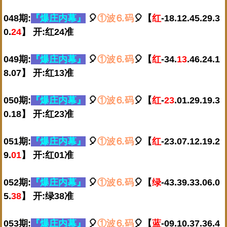
048期:
『爆庄内幕』
🎈
①波⒍码
🎈【
红
-18.12.45.29.3
0.
24
】 开:红24准
049期:
『爆庄内幕』
🎈
①波⒍码
🎈【
红
-34.
13
.46.24.1
8.07】 开:红13准
050期:
『爆庄内幕』
🎈
①波⒍码
🎈【
红
-
23
.01.29.19.3
0.18】 开:红23准
051期:
『爆庄内幕』
🎈
①波⒍码
🎈【
红
-23.07.12.19.2
9.
01
】 开:红01准
052期:
『爆庄内幕』
🎈
①波⒍码
🎈【
绿
-43.39.33.06.0
5.
38
】 开:绿38准
053期:
『爆庄内幕』
🎈
①波⒍码
🎈【
蓝
-09.10.37.36.4