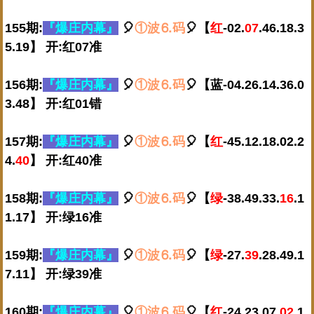
155期:
『爆庄内幕』
🎈
①波⒍码
🎈【
红
-02.
07
.46.18.3
5.19】 开:红07准
156期:
『爆庄内幕』
🎈
①波⒍码
🎈【蓝-04.26.14.36.0
3.48】 开:红01错
157期:
『爆庄内幕』
🎈
①波⒍码
🎈【
红
-45.12.18.02.2
4.
40
】 开:红40准
158期:
『爆庄内幕』
🎈
①波⒍码
🎈【
绿
-38.49.33.
16
.1
1.17】 开:绿16准
159期:
『爆庄内幕』
🎈
①波⒍码
🎈【
绿
-27.
39
.28.49.1
7.11】 开:绿39准
160期:
『爆庄内幕』
🎈
①波⒍码
🎈【
红
-24.23.07.
02
.1