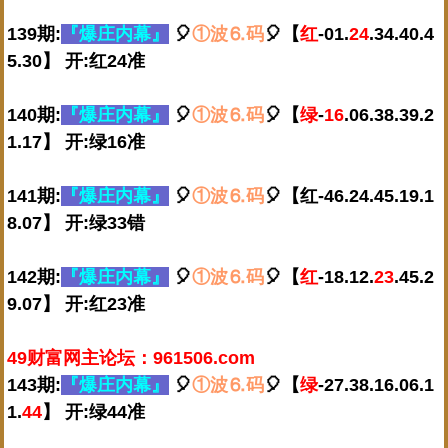
139期:
『爆庄内幕』
🎈
①波⒍码
🎈【
红
-01.
24
.34.40.4
5.30】 开:红24准
140期:
『爆庄内幕』
🎈
①波⒍码
🎈【
绿
-
16
.06.38.39.2
1.17】 开:绿16准
141期:
『爆庄内幕』
🎈
①波⒍码
🎈【红-46.24.45.19.1
8.07】 开:绿33错
142期:
『爆庄内幕』
🎈
①波⒍码
🎈【
红
-18.12.
23
.45.2
9.07】 开:红23准
49财富网主论坛：961506.com
143期:
『爆庄内幕』
🎈
①波⒍码
🎈【
绿
-27.38.16.06.1
1.
44
】 开:绿44准