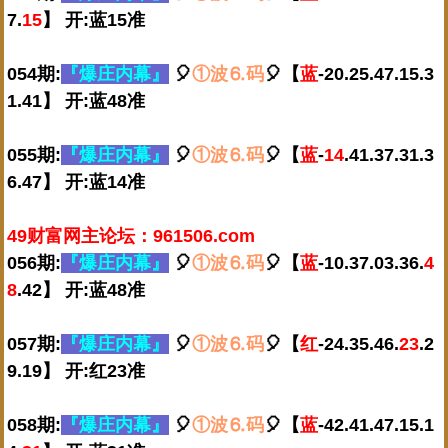
7.
15
】 开:蓝15准
054期:
『爆庄内幕』
🎈
①波⒍码
🎈【
蓝
-20.25.47.15.3
1.41】 开:蓝48准
055期:
『爆庄内幕』
🎈
①波⒍码
🎈【
蓝
-
14
.41.37.31.3
6.47】 开:蓝14准
49财富网主论坛：961506.com
056期:
『爆庄内幕』
🎈
①波⒍码
🎈【
蓝
-10.37.03.36.
4
8
.42】 开:蓝48准
057期:
『爆庄内幕』
🎈
①波⒍码
🎈【
红
-24.35.46.
23
.2
9.19】 开:红23准
058期:
『爆庄内幕』
🎈
①波⒍码
🎈【
蓝
-42.41.47.15.1