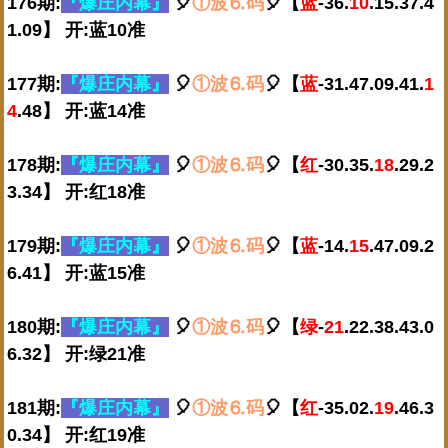
176期:
『爆庄内幕』
🎈
①波⒍码
🎈【
蓝
-36.
10
.15.37.4
1.09】 开:蓝10准
177期:
『爆庄内幕』
🎈
①波⒍码
🎈【
蓝
-31.47.09.41.
1
4
.48】 开:蓝14准
178期:
『爆庄内幕』
🎈
①波⒍码
🎈【
红
-30.35.
18
.29.2
3.34】 开:红18准
179期:
『爆庄内幕』
🎈
①波⒍码
🎈【
蓝
-14.
15
.47.09.2
6.41】 开:蓝15准
180期:
『爆庄内幕』
🎈
①波⒍码
🎈【
绿
-
21
.22.38.43.0
6.32】 开:绿21准
181期:
『爆庄内幕』
🎈
①波⒍码
🎈【
红
-35.02.
19
.46.3
0.34】 开:红19准