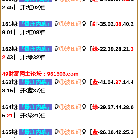
2.45】 开:红02准
161期:
『爆庄内幕』
🎈
①波⒍码
🎈【
红
-35.02.
08
.40.2
9.01】 开:红08准
162期:
『爆庄内幕』
🎈
①波⒍码
🎈【
绿
-22.39.28.21.
3
2
.43】 开:绿32准
49财富网主论坛：961506.com
163期:
『爆庄内幕』
🎈
①波⒍码
🎈【
蓝
-41.04.
37
.14.4
8.15】 开:蓝37准
164期:
『爆庄内幕』
🎈
①波⒍码
🎈【
绿
-39.27.44.38.0
5.
21
】 开:绿21准
165期:
『爆庄内幕』
🎈
①波⒍码
🎈【
蓝
-26.10.42.25.3