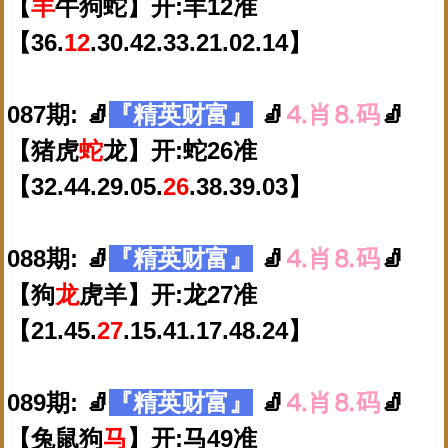
【
羊
牛狗蛇】开:羊12准
【36.
12
.30.42.33.21.02.14】
087期: 🧦
『精英财富』
🧦
⒋肖⒏码
🧦
【猪虎
蛇
龙】开:蛇26准
【32.44.29.05.
26
.38.39.03】
088期: 🧦
『精英财富』
🧦
⒋肖⒏码
🧦
【狗
龙
虎羊】开:龙27准
【21.45.
27
.15.41.17.48.24】
089期: 🧦
『精英财富』
🧦
⒋肖⒏码
🧦
【兔鼠狗
马
】开:马49准