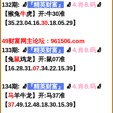
132期: 🧦
『精英财富』
🧦
⒋肖⒏码
🧦
【猴兔
牛
虎】开:牛30准
【35.23.04.16.
30
.18.05.29】
49财富网主论坛：961506.com
133期: 🧦
『精英财富』
🧦
⒋肖⒏码
🧦
【兔
鼠
鸡龙】开:鼠07准
【16.28.31.
07
.34.22.15.39】
134期: 🧦
『精英财富』
🧦
⒋肖⒏码
🧦
【
马
羊牛龙】开:马37准
【
37
.49.12.48.18.30.15.39】