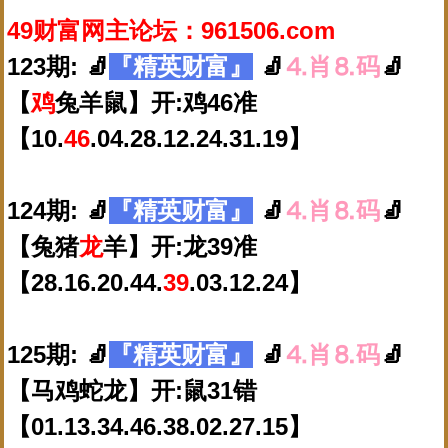
49财富网主论坛：961506.com
123期: 🧦
『精英财富』
🧦
⒋肖⒏码
🧦
【
鸡
兔羊鼠】开:鸡46准
【10.
46
.04.28.12.24.31.19】
124期: 🧦
『精英财富』
🧦
⒋肖⒏码
🧦
【兔猪
龙
羊】开:龙39准
【28.16.20.44.
39
.03.12.24】
125期: 🧦
『精英财富』
🧦
⒋肖⒏码
🧦
【马鸡蛇龙】开:鼠31错
【01.13.34.46.38.02.27.15】