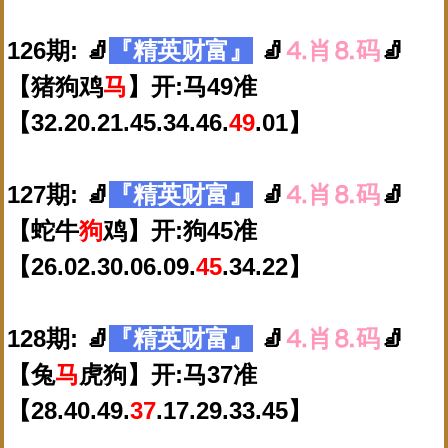
126期: 🧦
『精英财富』
🧦
⒋肖⒏码
🧦
【猪狗鸡
马
】开:马49准
【32.20.21.45.34.46.
49
.01】
127期: 🧦
『精英财富』
🧦
⒋肖⒏码
🧦
【蛇牛
狗
鸡】开:狗45准
【26.02.30.06.09.
45
.34.22】
128期: 🧦
『精英财富』
🧦
⒋肖⒏码
🧦
【兔
马
虎狗】开:马37准
【28.40.49.
37
.17.29.33.45】