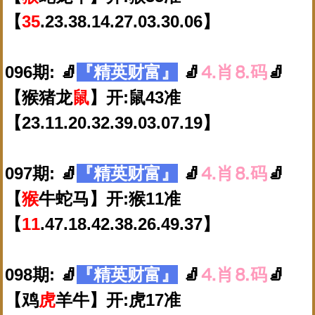
【
35
.23.38.14.27.03.30.06】
096期: 🧦
『精英财富』
🧦
⒋肖⒏码
🧦
【猴猪龙
鼠
】开:鼠43准
【23.11.20.32.39.03.07.19】
097期: 🧦
『精英财富』
🧦
⒋肖⒏码
🧦
【
猴
牛蛇马】开:猴11准
【
11
.47.18.42.38.26.49.37】
098期: 🧦
『精英财富』
🧦
⒋肖⒏码
🧦
【鸡
虎
羊牛】开:虎17准