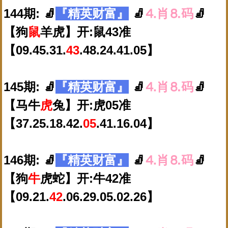
144期: 🧦
『精英财富』
🧦
⒋肖⒏码
🧦
【狗
鼠
羊虎】开:鼠43准
【09.45.31.
43
.48.24.41.05】
145期: 🧦
『精英财富』
🧦
⒋肖⒏码
🧦
【马牛
虎
兔】开:虎05准
【37.25.18.42.
05
.41.16.04】
146期: 🧦
『精英财富』
🧦
⒋肖⒏码
🧦
【狗
牛
虎蛇】开:牛42准
【09.21.
42
.06.29.05.02.26】