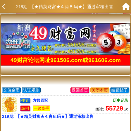
219期: 【★精英财富★⒋肖⒏码★】通过审核出售
49财富论坛网址961506.com或961606.com
充值金币
认证规则
返回首页
关闭本页
编辑帖子
作者
方领圆冠
历史记录
55729
级别
一级高手
阅读:
次
219期: 【★精英财富★⒋肖⒏码★】通过审核出售