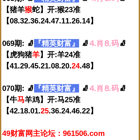
【猪羊
猴
蛇】开:猴23准
【08.32.36.24.47.11.26.14】
069期: 🧦
『精英财富』
🧦
⒋肖⒏码
🧦
【虎狗猪
羊
】开:羊24准
【41.29.45.21.08.20.
24
.48】
070期: 🧦
『精英财富』
🧦
⒋肖⒏码
🧦
【牛
马
羊鸡】开:马25准
【42.18.01.
25
.36.24.46.22】
49财富网主论坛：961506.com