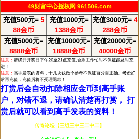
49财富中心授权网 961506.com
充值500元=
5
充值1000元=
充值3000元=
4
88金币
1388金币
288金币
充值5000元=
充值10000元=
充值20000元=
8888金币
18888金币
40000金币
注意：
请绕开开奖日下午20至21点充值,否则工作忙时不保证能及时充
进！
注意：
高手发表的资料，十几块钱做个参考不保证百分百正确。考虑好
后再充值，充值后将不受理退款！
打赏后会自动扣除相应金币到高手账
户，对错不退，请确认清楚再打赏， 打
赏后就可以看到高手发表的资料！
传奇论坛【三组三中三二中二】