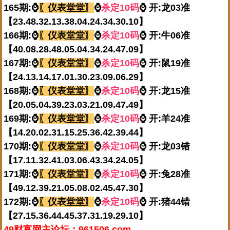
165期:⌚
〖仪表堂堂〗
⌚
杀定10码
⌚ 开:龙03准
【23.48.32.13.38.04.24.34.30.10】
166期:⌚
〖仪表堂堂〗
⌚
杀定10码
⌚ 开:牛06准
【40.08.28.48.05.04.34.24.47.09】
167期:⌚
〖仪表堂堂〗
⌚
杀定10码
⌚ 开:鼠19准
【24.13.14.17.01.30.23.09.06.29】
168期:⌚
〖仪表堂堂〗
⌚
杀定10码
⌚ 开:龙15准
【20.05.04.39.23.03.21.09.47.49】
169期:⌚
〖仪表堂堂〗
⌚
杀定10码
⌚ 开:羊24准
【14.20.02.31.15.25.36.42.39.44】
170期:⌚
〖仪表堂堂〗
⌚
杀定10码
⌚ 开:龙03错
【17.11.32.41.03.06.43.34.24.05】
171期:⌚
〖仪表堂堂〗
⌚
杀定10码
⌚ 开:兔28准
【49.12.39.21.05.08.02.45.47.30】
172期:⌚
〖仪表堂堂〗
⌚
杀定10码
⌚ 开:猪44错
【27.15.36.44.45.37.31.19.29.10】
49财富网主论坛：961506.com