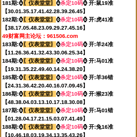
181期:⌚
〖仪表堂堂〗
⌚
杀定10码
⌚ 开:鼠19准
【30.01.35.17.41.42.28.39.26.45】
182期:⌚
〖仪表堂堂〗
⌚
杀定10码
⌚ 开:虎41准
【38.17.05.48.23.09.29.27.45.16】
49财富网主论坛：961506.com
183期:⌚
〖仪表堂堂〗
⌚
杀定10码
⌚ 开:羊24准
【11.26.36.41.32.43.30.06.25.34】
184期:⌚
〖仪表堂堂〗
⌚
杀定10码
⌚ 开:马01准
【19.31.35.22.49.40.14.24.38.20】
185期:⌚
〖仪表堂堂〗
⌚
杀定10码
⌚ 开:羊36错
【24.31.36.42.20.40.16.07.09.45】
186期:⌚
〖仪表堂堂〗
⌚
杀定10码
⌚ 开:猴23准
【48.38.04.03.13.10.17.18.30.08】
187期:⌚
〖仪表堂堂〗
⌚
杀定10码
⌚ 开:马01错
【01.28.04.17.21.15.03.07.41.49】
188期:⌚
〖仪表堂堂〗
⌚
杀定10码
⌚ 开:兔16准
【10.46.18.03.19.34.13.35.43.26】