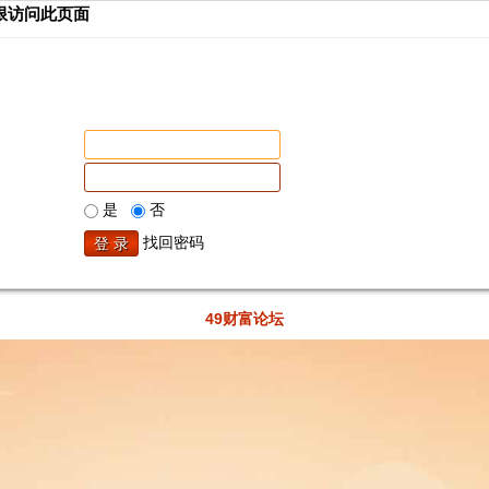
限访问此页面
是
否
找回密码
49财富论坛