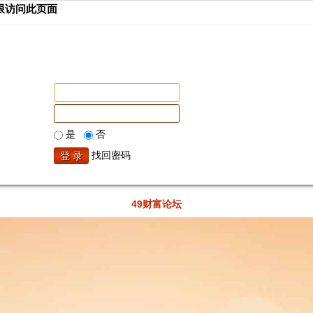
限访问此页面
是
否
找回密码
49财富论坛