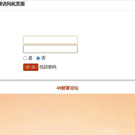
限访问此页面
是
否
找回密码
49财富论坛